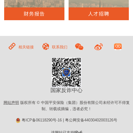
相关链接
联系我们
国家反诈中心
网站声明
版权所有 © 中国平安保险（集团）股份有限公司未经许可不得复
制、转载或摘编，违者必究！
粤ICP备06118290号-16
|
粤公网安备44030402003126号
该网站已支持
IPv6