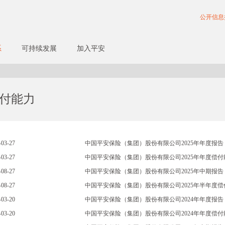
公开信息
系
可持续发展
加入平安
付能力
-03-27
中国平安保险（集团）股份有限公司2025年年度报告
-03-27
中国平安保险（集团）股份有限公司2025年年度偿
-08-27
中国平安保险（集团）股份有限公司2025年中期报告
-08-27
中国平安保险（集团）股份有限公司2025年半年度
-03-20
中国平安保险（集团）股份有限公司2024年年度报告
-03-20
中国平安保险（集团）股份有限公司2024年年度偿