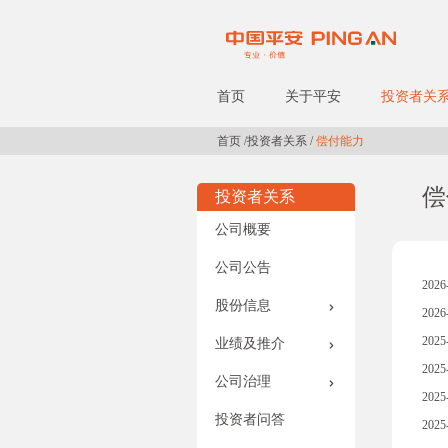
首页
关于平安
投资者关
首页
/
投资者关系
/
偿付能力
偿
投资者关系
公司概要
公司公告
2026
股份信息
2026
2025
业绩及推介
2025
公司治理
2025
投资者问答
2025