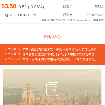
网站动态
2026.08.05
42所高校代表齐聚平安！中国平安举办“百万英才汇南粤”2026校企合作交流会
2026.08.03
国内首趟公益教育“科技列车”发车！中国平安联合中国青基会发起2026年“少年科技中国行”活动
2026.07.27
中国平安快速响应甘肃渭源景区洪灾 ，"党员先锋队"已奔赴灾区一线，完成首笔车险赔付