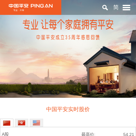
简
首页
关于平安
投资者关系
可持续发展
中国平安实时股价