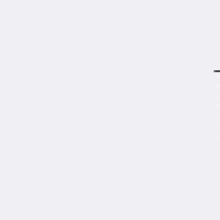
金
融
许
可
证
公
示