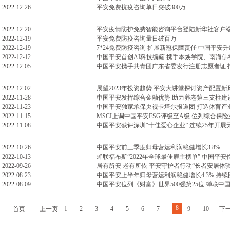
2022-12-26
平安免费抗疫咨询单日突破300万
2022-12-20
平安疫情防护免费智能咨询平台登陆新华社客户端 
2022-12-19
平安免费防疫咨询量日破百万
2022-12-19
7*24免费防疫咨询 扩展新冠保障责任 中国平安升级
2022-12-12
中国平安首创AI科技编筛 携手本焕学院、南海佛学
2022-12-05
中国平安携手共青团广东省委发行注册志愿者证 打
2022-12-02
展望2023年投资趋势 平安大讲堂探讨资产配置新
2022-11-28
中国平安发挥综合金融优势 助力养老第三支柱建设
2022-11-23
中国平安独家承保央视卡塔尔报道团 打造体育产业保
2022-11-15
MSCI上调中国平安ESG评级至A级 位列综合保险
2022-11-08
中国平安获评深圳“十佳爱心企业” 连续25年开展无
2022-10-26
中国平安前三季度归母营运利润稳健增长3.8%
2022-10-13
蝉联福布斯“2022年全球最佳雇主榜单” 中国平安
2022-09-26
居有所安 老有所依 平安守护者行动“长者安居体验
2022-08-23
中国平安上半年归母营运利润稳健增长4.3% 持续回报
2022-08-09
中国平安位列《财富》世界500强第25位 蝉联中国
8
首页
上一页
1
2
3
4
5
6
7
9
10
下