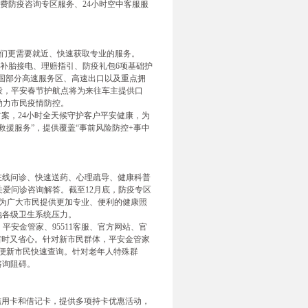
免费防疫咨询专区服务、24小时空中客服服
的人们更需要就近、快速获取专业的服务。
测、补胎接电、理赔指引、防疫礼包6项基础护
国部分高速服务区、高速出口以及重点拥
段，平安春节护航点将为来往车主提供口
助力市民疫情防控。
方案，24小时全天候守护客户平安健康，为
救援服务”，提供覆盖“事前风险防控+事中
在线问诊、快速送药、心理疏导、健康科普
爱问诊咨询解答。截至12月底，防疫专区
秒，为广大市民提供更加专业、便利的健康照
地各级卫生系统压力。
安金管家、95511客服、官方网站、官
，省时又省心。针对新市民群体，平安金管家
方便新市民快速查询。针对老年人特殊群
咨询阻碍。
信用卡和借记卡，提供多项持卡优惠活动，