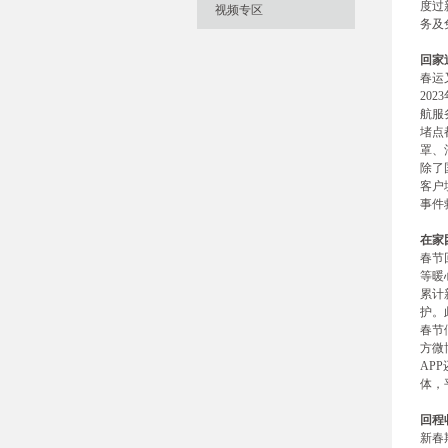
度过
视频专区
务及
回家
春运
20
航服
堵点
罩、
除了
客户
事件
在家
春节
等暖
累计
护。
春节
方微
AP
体，
回程
新春