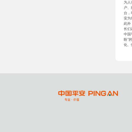
为人
户、
台，
安为
此外
长们
中国
盼”
化、