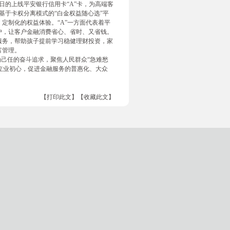
日的上线平安银行信用卡“A”卡，为高端客
基于卡权分离模式的“白金权益随心选”平
定制化的权益体验。“A”一方面代表着平
户，让客户金融消费省心、省时、又省钱。
服务，帮助孩子提前学习稳健理财投资，家
富管理。
为己任的奋斗追求，聚焦人民群众“急难愁
的立业初心，促进金融服务的普惠化、大众
【打印此文】
【收藏此文】