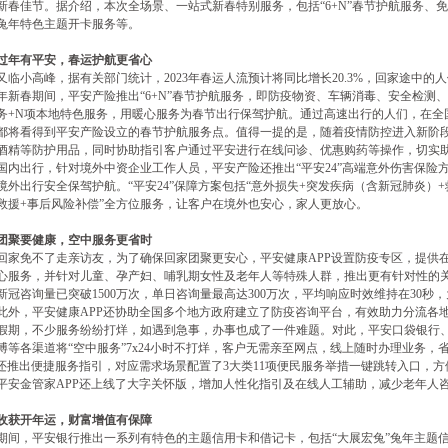
新春佳节。据介绍，本次全场景、一站式新春特别服务，包括“6+N”春节护航服务、
兔年特色主题开卡服务等。
过年有平安，春运护航更省心
又临小高峰，据有关部门统计，2023年春运人流预计将同比增长20.3%，回家途中
23年新春期间，平安产险推出“6+N”春节护航服务，即防疫物资、车辆消毒、安全检
务+N项本地特色服务，用暖心服务为春节出行保驾护航。通过高速出行的人们，在全
都将看得到平安产险设立的春节护航服务点。值得一提的是，随着疫情防控进入新阶
酒精等防护用品，同时协助指引客户通过平安进行在线问诊、优惠购药等操作，切实
国内出行，针对境外中资企业工作人员，平安产险还推出“平安24”高端意外伤害保险
境外出行安全保驾护航。“平安24”保障方案包括“意外损失+突发疾病（含新冠肺炎）+
救援+事后风险补偿”全方位服务，让客户在境外也安心，家人更放心。
团聚要健康，空中服务更省时
回家免不了走亲访友，为了确保回家团聚更安心，平安健康APP设置防疫专区，提供
心服务，并针对儿童、孕产妇、哺乳期女性及老年人等特殊人群，推出更有针对性的关
新冠咨询量已突破1500万次，单日咨询量最高达300万次，平均响应时效维持在30
此外，平安健康APP还协助全国多个地方政府建立了防疫咨询平台，有效助力分流各
假期，不少服务纷纷打烊，如遇到急事，办事也成了一件难题。对此，平安口袋银行、平
博等各渠道将“空中服务”7x24小时不打烊，客户无需亲至网点，线上随时办理业务
P还推出便捷服务指引，对应需求场景配置了3大类11项便民服务举措一键跳转入口，
平安金管家APP还上线了大字关怀版，增加人性化指引及在线人工辅助，减少老年人
收获开年运，财富增值有保障
期间，平安银行推出一系列有特色的主题信用卡和借记卡，包括“大展宏兔”兔年主题