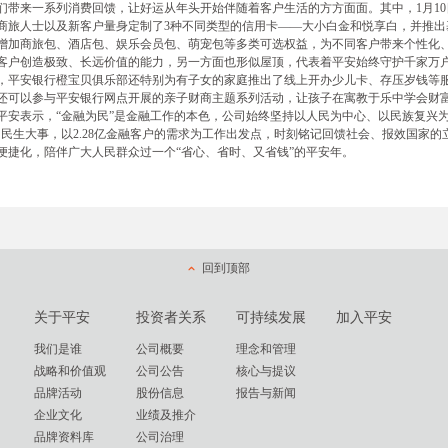
们带来一系列消费回馈，让好运从年头开始伴随着客户生活的方方面面。其中，1月10
商旅人士以及新客户量身定制了3种不同类型的信用卡——大小白金和悦享白，并推出
增加商旅包、酒店包、娱乐会员包、萌宠包等多类可选权益，为不同客户带来个性化、
客户创造极致、长远价值的能力，另一方面也形似屋顶，代表着平安始终守护千家万
，平安银行橙宝贝俱乐部还特别为有子女的家庭推出了线上开办少儿卡、存压岁钱等
还可以参与平安银行网点开展的亲子财商主题系列活动，让孩子在寓教于乐中学会财
平安表示，“金融为民”是金融工作的本色，公司始终坚持以人民为中心、以民族复兴
的民生大事，以2.28亿金融客户的需求为工作出发点，时刻铭记回馈社会、报效国家
便捷化，陪伴广大人民群众过一个“省心、省时、又省钱”的平安年。
回到顶部
关于平安
投资者关系
可持续发展
加入平安
我们是谁
公司概要
理念和管理
战略和价值观
公司公告
核心与提议
品牌活动
股份信息
报告与新闻
企业文化
业绩及推介
品牌资料库
公司治理