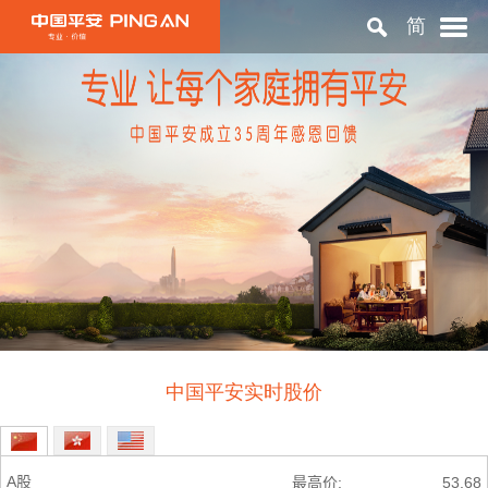
简
首页
关于平安
投资者关系
可持续发展
中国平安实时股价