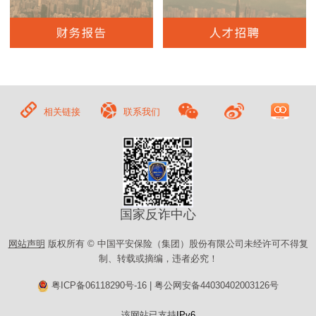
相关链接
联系我们
国家反诈中心
网站声明
版权所有 © 中国平安保险（集团）股份有限公司未经许可不得复
制、转载或摘编，违者必究！
粤ICP备06118290号-16
|
粤公网安备44030402003126号
该网站已支持
IPv6