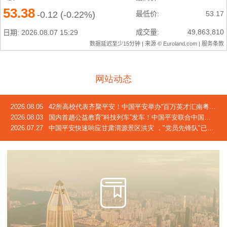
网站动态
2026.08.05
42所高校代表齐聚平安！中国平安举办“百万英才汇南粤”2026校企合作交流会
2026.08.03
国内首趟公益教育“科技列车”发车！中国平安联合中国青基会发起2026年“少年科技中国行”活动
2026.07.27
中国平安快速响应甘肃渭源景区洪灾 ，"党员先锋队"已奔赴灾区一线，完成首笔车险赔付