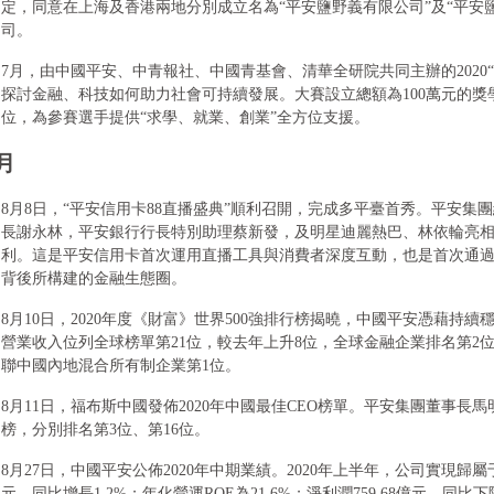
定，同意在上海及香港兩地分別成立名為“平安鹽野義有限公司”及“平安
司。
7月，由中國平安、中青報社、中國青基會、清華全研院共同主辦的2020
探討金融、科技如何助力社會可持續發展。大賽設立總額為100萬元的
位，為參賽選手提供“求學、就業、創業”全方位支援。
月
8月8日，“平安信用卡88直播盛典”順利召開，完成多平臺首秀。平安集
長謝永林，平安銀行行長特別助理蔡新發，及明星迪麗熱巴、林依輪亮
利。這是平安信用卡首次運用直播工具與消費者深度互動，也是首次通
背後所構建的金融生態圈。
8月10日，2020年度《財富》世界500強排行榜揭曉，中國平安憑藉持續穩
營業收入位列全球榜單第21位，較去年上升8位，全球金融企業排名第2
聯中國內地混合所有制企業第1位。
8月11日，福布斯中國發佈2020年中國最佳CEO榜單。平安集團董事長
榜，分別排名第3位、第16位。
8月27日，中國平安公佈2020年中期業績。2020年上半年，公司實現歸屬
元，同比增長1.2%；年化營運ROE為21.6%；淨利潤759.68億元，同比