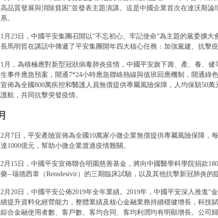
高品質發展與消除貧困”並發表主題演講。這是中國企業首次在達沃斯論壇
系。
1月23日，中國平安集團召開以“不忘初心、牢記使命”為主題的黨委擴
長馬明哲在講話中傳遞了平安集團開年四大核心任務：加強黨建、抗擊
1月，為積極應對新型冠狀病毒肺炎疫情，中國平安旗下壽、產、養、健
生事件應急預案，開通7*24小時應急聯絡熱線與值班回應機制，開通綠
宣佈為全國800萬疾控和醫護人員無償提供專屬風險保障，人均保額50
護航，共同抗擊突發疫情。
月
2月7日，平安產險宣佈為全國10萬家小微企業無償提供專屬風險保障，每
達1000億元，幫助小微企業渡過疫情難關。
2月15日，中國平安宣佈聯合明園慈善基金，將向中國醫學科學院捐款18
藥--瑞德西韋（Remdesivir）的三期臨床試驗，以及其他抗擊新冠肺炎
2月20日，中國平安公佈2019年全年業績。2019年，中國平安深入推進“
續提升資料化經營能力，整體業績及核心金融業務持續穩健增長，科技
綜合金融使用者數、客戶數、客均合同、客均利潤均有明顯增長。公司