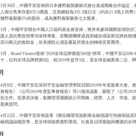
3月30日，中國平安宣佈與日本鹽野義製藥株式會社達成戰略合作協定
人壽出售庫存股635.6萬股，交易總額為335.3億日元（約合21.8億人
鹽野義製藥2%的股份，成為鹽野義製藥第七大股東。
3月，中國平安聯合中國人口福利基金會宣佈，將所有參與國際疫情防控
護人員抗擊疫情專項保障專案。若醫療團隊成員因確診感染新冠肺炎致
高50萬元的救助金，並承擔防止感染蔓延所發生的轉移安置費用。
3月，Brand Finance發佈“2020全球品牌價值500強”榜單，中國平安以
十，位列全球品牌榜第9位，較2019年提升5位，居全球金融業第二位，
月
4月9日，中國平安在深圳平安金融管理學院召開2019年年度股東大會。會
會報告》《公司2019年度監事會報告》等11個決議案，聽取了《公司20
告文件。投票表決後，集團管理層圍繞公司戰略、經營、人才、市值、
股東提問。
4月22日，中國平安宣佈簽署《聯合國環境規劃署金融倡議可持續保險
融倡議組織宣導，是全球保險業應對環境、社會及治理風險與機遇的全
月