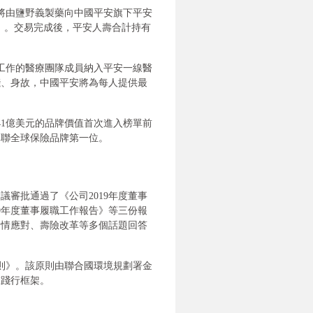
，將由鹽野義製藥向中國平安旗下平安
民幣）。交易完成後，平安人壽合計持有
工作的醫療團隊成員納入平安一線醫
殘、身故，中國平安將為每人提供最
690.41億美元的品牌價值首次進入榜單前
蟬聯全球保險品牌第一位。
議審批通過了《公司2019年度董事
19年度董事履職工作報告》等三份報
疫情應對、壽險改革等多個話題回答
原則》。該原則由聯合國環境規劃署金
球踐行框架。