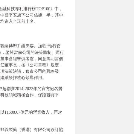
融科技專利排行榜TOP100》中，
，中國平安旗下公司佔據一半，其中
技均進入全球前十名。
戰略轉型升級需要、加強“執行官
同時，鑒於當前公司的決策體制、運行
司董事會經審慎考慮，同意馬明哲個
擔任董事長，按《公司章程》規定，
各項決策決議，負責公司的戰略發
，繼續發揮核心領導作用。
聯賽2014-2022年的官方冠名贊
和科技領域積極合作，保證聯賽平
11688.67億元的營業收入，再次
鹽野義製藥（香港）有限公司簽訂協