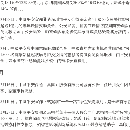
長18.1%至1329.55億元；淨利潤同比增長36.5%至1643.65億元，歸
1494.07億元。
2月29日，中國平安宣佈通過深圳市平安公益基金會“全國公安民警抗擊
超過1億元的專屬疫情救助資金。公安民警、輔警在疫情防控期間被確診
萬元救助金；公安民警、輔警確診感染後使其家庭成員感染造成身故的，
救助金。
2月，中國平安與中國志願服務聯合會、中國青年志願者協會共同啟動“疫
15000名抗擊新型冠狀病毒肺炎疫情的志願者提供保險保障服務，由平安
金，並承擔防止感染蔓延所發生的轉移安置費用。
月
3月16日，中國平安保險（集團）股份有限公司發佈公告，任匯川先生
事、副董事長職務。
3月19日，中國平安宣佈正式簽署“一帶一路”綠色投資原則，是全球首
3月27日，中國平安集團及馬明哲董事長個人聯合向印尼捐贈一批抗疫物資
1000萬元）。抗疫物資包括醫療設備類，如護目鏡、新冠肺炎診斷測試
括醫療科技支援類，如智慧影像診斷系統和AskBob醫療智慧助手，為