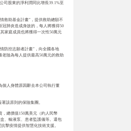
屬于母公司股東的淨利潤同比增長39.1%至
疫情救助基金計畫”，提供救助總額不
新冠肺炎造成身故的，每人將獲得50
其家庭成員也將獲得一次性50萬元
情防控志願者計畫”，向全國各地
養老險為每人提供最高50萬元的救助
因為個人身體原因辭去本公司執行董
家簽署該原則的保險集團。
，總價值150萬美元（約人民幣
劑盒、輸液泵、患者監護儀等。還包
印尼抗擊疫情提供智慧化技術支援。