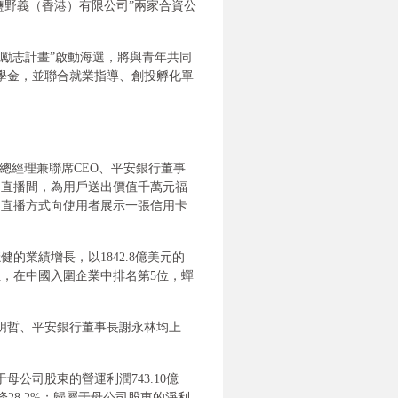
鹽野義（香港）有限公司”兩家合資公
“勵志計畫”啟動海選，將與青年共同
獎學金，並聯合就業指導、創投孵化單
團總經理兼聯席CEO、平安銀行董事
相直播間，為用戶送出價值千萬元福
過直播方式向使用者展示一張信用卡
健的業績增長，以1842.8億美元的
位，在中國入圍企業中排名第5位，蟬
馬明哲、平安銀行董事長謝永林均上
于母公司股東的營運利潤743.10億
下降28.2%；歸屬于母公司股東的淨利