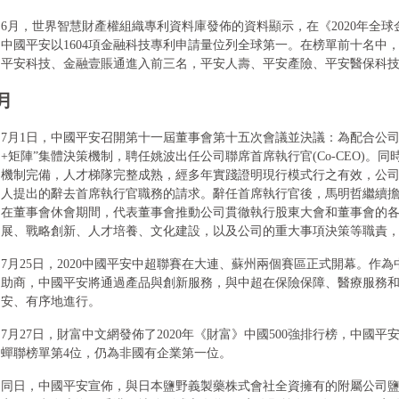
6月，世界智慧財產權組織專利資料庫發佈的資料顯示，在《2020年全球金
中國平安以1604項金融科技專利申請量位列全球第一。在榜單前十名中
平安科技、金融壹賬通進入前三名，平安人壽、平安產險、平安醫保科
月
7月1日，中國平安召開第十一屆董事會第十五次會議並決議：為配合公司
+矩陣”集體決策機制，聘任姚波出任公司聯席首席執行官(Co-CEO)。
機制完備，人才梯隊完整成熟，經多年實踐證明現行模式行之有效，公
人提出的辭去首席執行官職務的請求。辭任首席執行官後，馬明哲繼續
在董事會休會期間，代表董事會推動公司貫徹執行股東大會和董事會的
展、戰略創新、人才培養、文化建設，以及公司的重大事項決策等職責
7月25日，2020中國平安中超聯賽在大連、蘇州兩個賽區正式開幕。作為中超
助商，中國平安將通過產品與創新服務，與中超在保險保障、醫療服務
安、有序地進行。
7月27日，財富中文網發佈了2020年《財富》中國500強排行榜，中國平安以
蟬聯榜單第4位，仍為非國有企業第一位。
同日，中國平安宣佈，與日本鹽野義製藥株式會社全資擁有的附屬公司