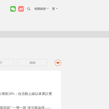
相關鏈接
繁
17
2016
12
2011
07
2006
02
2001
同比增長20%；自活動上線以來累計實
97
1996-1988
席第四屆“‘一帶一路’達沃斯論壇——