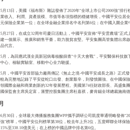
5月13日，美國《福布斯》雜誌發佈了2020年“全球上市公司2000強”排行榜（For
業收入、利潤、資產規模、市值等各項指標的穩健增長，中國平安位居全
元保險企業第一位；在全球金融企業排名中名列第6位；在中國入圍企業
5月27日，在成立32周年司慶日活動上，中國平安宣佈“平安雲農場”正
建一個展示、推廣和銷售平臺，助力脫貧攻堅。平安集團高管集體出席啟
品代言。
5月，為回應武漢全員新冠病毒核酸篩查“十天大會戰”，平安醫保科技旗
中心、檢驗實驗室、移動中心全力馳援。
5月，中國平安首部協力廠商傳記《無止之境-中國平安成長之路》正式發售
較為完整地記錄了平安從蛇口出發、創業艱辛，到發憤圖強、在中國保
領國際金融和商業創新的32年發展歷程。美國第74任財政部長、高盛集團
國保監會主席吳定富，滙豐控股集團主席杜嘉祺，麥肯錫全球總裁施南
月
6月30日，全球最大傳播服務集團WPP攜手調研公司凱度華通明略發佈“2020
強”榜單，中國平安位列榜單第38位，較去年上升2位，五度蟬聯全球保
15%至338.10億美元；在上榜的中國品牌中排名第6位。