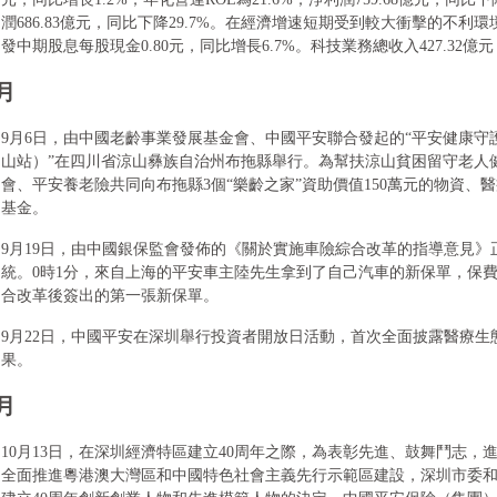
潤686.83億元，同比下降29.7%。在經濟增速短期受到較大衝擊的不
發中期股息每股現金0.80元，同比增長6.7%。科技業務總收入427.32億元
月
9月6日，由中國老齡事業發展基金會、中國平安聯合發起的“平安健康
山站）”在四川省涼山彝族自治州布拖縣舉行。為幫扶涼山貧困留守老人
會、平安養老險共同向布拖縣3個“樂齡之家”資助價值150萬元的物資、
基金。
9月19日，由中國銀保監會發佈的《關於實施車險綜合改革的指導意見
統。0時1分，來自上海的平安車主陸先生拿到了自己汽車的新保單，保費19
合改革後簽出的第一張新保單。
9月22日，中國平安在深圳舉行投資者開放日活動，首次全面披露醫療
果。
月
10月13日，在深圳經濟特區建立40周年之際，為表彰先進、鼓舞鬥志
全面推進粵港澳大灣區和中國特色社會主義先行示範區建設，深圳市委