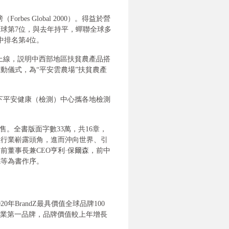
bes Global 2000）。得益於營
球第7位，與去年持平，蟬聯全球多
中排名第4位。
式上線，説明中西部地區扶貧農產品搭
動儀式，為“平安雲農場”扶貧農產
下平安健康（檢測）中心攜各地檢測
。全書版面字數33萬，共16章，
險行業嶄露頭角，進而沖向世界、引
前董事長兼CEO亨利·保爾森，前中
德等為書作序。
年BrandZ最具價值全球品牌100
險業第一品牌，品牌價值較上年增長