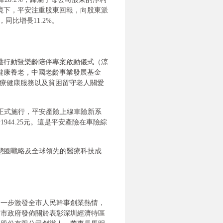
利環境下，平安注重股東回報，向股東派
，同比增長11.2%。
守護行動暨樂齡陪伴專案啟動儀式（涼
健康養老，中國老齡事業發展基金
醫療健康服務以及貧困留守老人關愛
》正式施行，平安產險上線車險新系
44.25元。這是平安產險在車險綜
生態圈戰略及全球領先的醫療科技成
，進一步激發全市人民幹事創業熱情，
和市政府發佈關於表彰深圳經濟特區