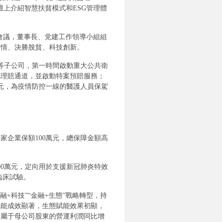
上介紹智慧扶貧模式和ESG管理體
大會議，董事長、党建工作領導小組組
疫情、決勝脫貧、科技創新。
等子公司，第一時間啟動重大公共衛
色理賠通道，並啟動特案預賠服務；
萬元，為疫情防控一線的醫護人員保駕
家企業保額100萬元，總保障金額高
00萬元，定向用於支援新冠肺炎特效
的臨床試驗。
金融+科技”“金融+生態”戰略轉型，持
賦能成效顯著，生態賦能效果初顯，
歸屬于母公司股東的營運利潤同比增