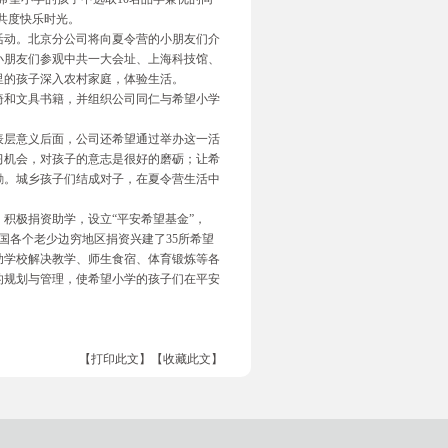
，共度快乐时光。
活动。北京分公司将向夏令营的小朋友们介
小朋友们参观中共一大会址、上海科技馆、
里的孩子深入农村家庭，体验生活。
椅和文具书籍，并组织公司同仁与希望小学
表层意义后面，公司还希望通过举办这一活
习机会，对孩子的意志是很好的磨砺；让希
励。城乡孩子们结成对子，在夏令营生活中
积极捐资助学，设立“平安希望基金”，
全国各个老少边穷地区捐资兴建了35所希望
助学校解决教学、师生食宿、体育锻炼等各
的规划与管理，使希望小学的孩子们在平安
【打印此文】
【收藏此文】