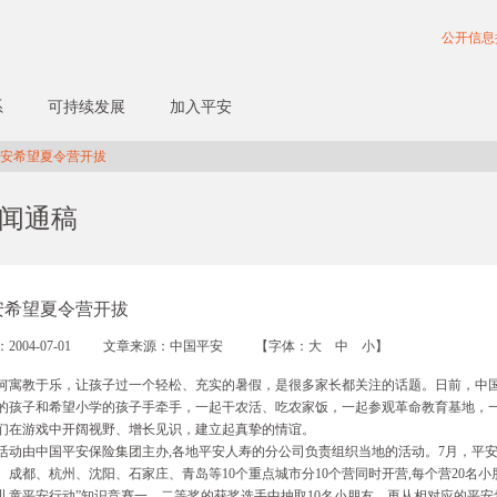
公开信息
系
可持续发展
加入平安
安希望夏令营开拔
闻通稿
安希望夏令营开拔
2004-07-01
文章来源：中国平安
【字体：
大
中
小
】
寓教于乐，让孩子过一个轻松、充实的暑假，是很多家长都关注的话题。日前，中
的孩子和希望小学的孩子手牵手，一起干农活、吃农家饭，一起参观革命教育基地，
们在游戏中开阔视野、增长见识，建立起真挚的情谊。
动由中国平安保险集团主办,各地平安人寿的分公司负责组织当地的活动。7月，平
、成都、杭州、沈阳、石家庄、青岛等10个重点城市分10个营同时开营,每个营20名
儿童平安行动”知识竞赛一、二等奖的获奖选手中抽取10名小朋友，再从相对应的平安