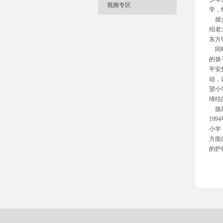
视频专区
学，
据介
绍老
东方
同时
的孩
平安
动，
望小
缔结
据悉
19
小学
方面
的护