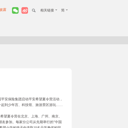
披露
相关链接
简
国平安保险集团启动平安希望夏令营活动，
一起到少年宫、科技馆、旅游景区游玩……
安希望夏令营在北京、上海、广州、南京、
小朋友参加。每家分公司从先期举行的“中国
希望小学的孩子中选取10名品学兼优的同