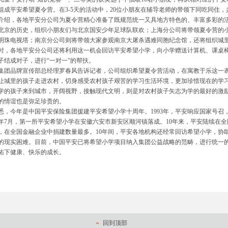
组成平安希望夏令营。在3-5天的活动中，20位小朋友在辅导老师的带领下同吃同住
绍，各地平安分公司为夏令营精心准备了既规范统一又具地方特色的、丰富多彩的
北京的历史，组织小朋友们与北京国安少年足球队联欢；上海分公司将带领夏令营的
明珠电视塔；南京分公司则将带领大家参观南京大屠杀遇难同胞纪念馆，还将组织城
，各地平安分公司还将利用这一机会回访平安希望小学，向小学赠送计算机、课桌
子结成对子，进行“一对一”的帮扶。
集团品牌宣传部总经理罗春风告诉记者，公司组织希望夏令营活动，在寓教于乐这一
让城里的孩子走进农村，切身感受农村孩子艰苦的学习生活环境，更加珍惜现在的学
学的孩子来到城市，开阔视野，接触现代文明，则是对农村孩子矢志为学的最好的激
的情谊也是弥足珍贵的。
，今年是中国平安保险集团援建平安希望小学十周年。1993年，平安响应国家号召，
94年7月，第一所平安希望小学在安徽六安市新安区顺河镇落成。10年来，平安陆续在
，在全国金融企业中捐建数量最多。10年间，平安各地机构还经常回访希望小学，协
的现实困难。目前，中国平安已将希望小学项目纳入集团公益战略的范畴，进行统一
佑下健康、快乐的成长。
回到顶部