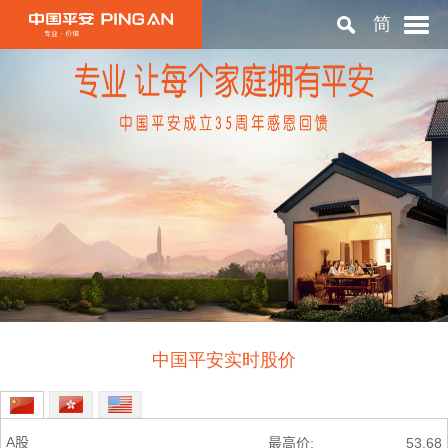
简
首页
关于平安
投资者关系
可持续发展
中国平安实时股价