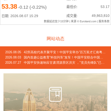
网站动态
2026.08.05
42所高校代表齐聚平安！中国平安举办“百万英才汇南粤”2026校企合作交流会
2026.08.03
国内首趟公益教育“科技列车”发车！中国平安联合中国青基会发起2026年“少年科技中国行”活动
2026.07.27
中国平安快速响应甘肃渭源景区洪灾 ，"党员先锋队"已奔赴灾区一线，完成首笔车险赔付