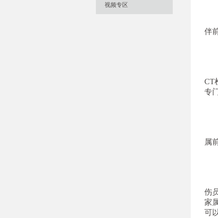
视频专区
伴
C
专
属
伤
家
可