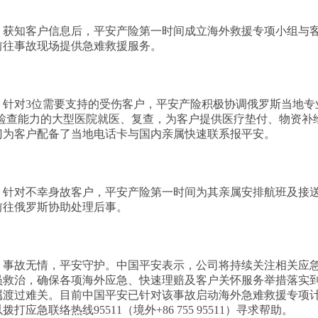
获知客户信息后，平安产险第一时间成立海外救援专项小组与
前往事故现场提供急难救援服务。
针对
3位需要支持的受伤客户，平安产险积极协调俄罗斯当地专
T检查能力的大型医院就医、复查，为客户提供医疗垫付、物资补
门为客户配备了当地电话卡与国内亲属快速联系报平安。
针对不幸身故客户，平安产险第一时间为其亲属安排航班及接
前往俄罗斯协助处理后事。
事故无情，平安守护。中国平安表示，公司将持续关注相关应
员救治，确保各项海外应急、快速理赔及客户关怀服务举措落实
属渡过难关。目前中国平安已针对该事故启动海外急难救援专项
以拨打应急联络热线
95511（境外+86 755 95511）寻求帮助。