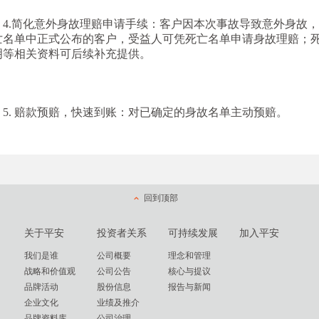
4.简化意外身故理赔申请手续：客户因本次事故导致意外身故
亡名单中正式公布的客户，受益人可凭死亡名单申请身故理赔；
明等相关资料可后续补充提供。
5.
赔款预赔，快速到账：对已确定的身故名单主动预赔。
回到顶部
关于平安
投资者关系
可持续发展
加入平安
我们是谁
公司概要
理念和管理
战略和价值观
公司公告
核心与提议
品牌活动
股份信息
报告与新闻
企业文化
业绩及推介
品牌资料库
公司治理