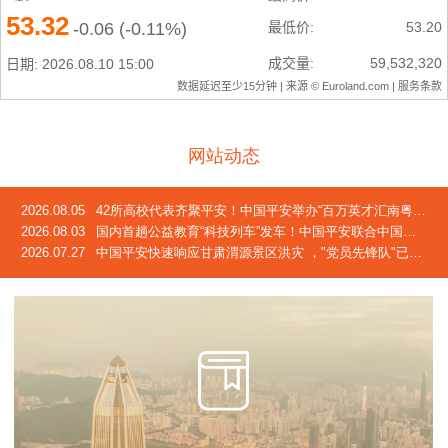
网站动态
2026.08.05
42所高校代表齐聚平安！中国平安举办“百万英才汇南粤”2026校企合作交流会
2026.08.03
国内首趟公益教育“科技列车”发车！中国平安联合中国青基会发起2026年“少年科技中国行”活动
2026.07.27
中国平安快速响应甘肃渭源景区洪灾 ，"党员先锋队"已奔赴灾区一线，完成首笔车险赔付