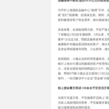
金融保障不断档 提供30.41亿元纾困资金
为守护上海国际金融中心"脉搏"不停
夜"逆行"陆家嘴、驻场保交易。期间
更积极摸排客户资金需求，推出稳链保
具体来看，在保险保障方面，平安产险为
了保额达2.8亿的专属保障。3月以来，
案件"占比近3成，理赔及服务效率未见
健康险针对确诊新冠肺炎的客户，推出
及资金周转困难等弱势、小众群体，推出
疫情期间，小微企业的经营普遍承压。据
银行上海分行通过积极摸排客户经营情况
元，涉及全国各地经销商超过111户
施，帮助679家小微企业主获得2.1
签约，一站式解决中小企业"资金难"问
线上接诊量升两成 100余名平安党员开
在医疗支援方面，平安健康开启线上"疫
当前上海疫情防控形势，平安健康并紧
助力保障居民的用药需求。