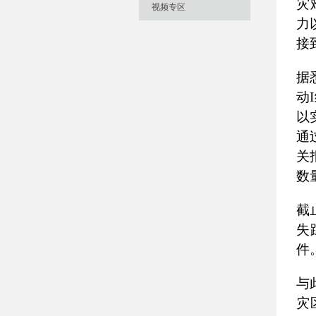
灾
视频专区
力
接
据
动
I
以
通
关
数
截
失
件
与
灾