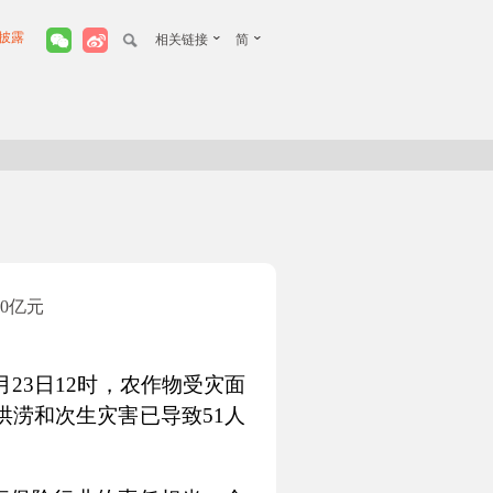
披露
相关链接
简
0亿元
月
23
日
12
时，农作物受灾面
洪涝和次生灾害已导致
51
人