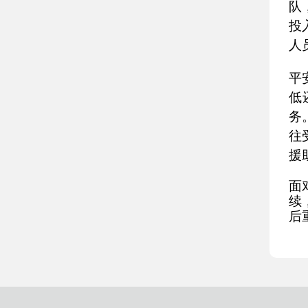
队
投
人
平
低
务
往
援
面
续
后