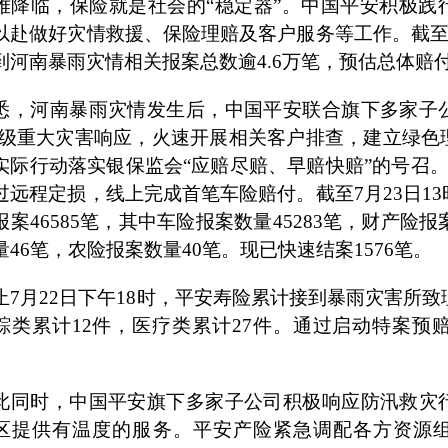
难降临，保险就是社会的“稳定器”。中国平安积极践
以赴做好灾情救援、保险理赔及客户服务等工作。截
到河南暴雨灾情相关报案总数逾
4.6
万笔，预估总体赔
悉，河南暴雨灾情发生后，中国平安联合旗下多家子
级重大灾害响应，火速开展相关客户排查，建立绿色
实际行动落实银保监会“应赔尽赔、早赔快赔”的号召
过远程定损，线上完成首笔车险赔付。截至
7
月
23
日
13
报案
46585
笔，其中车险报案数量
45283
笔，财产险报
量
46
笔，农险报案数量
40
笔。现已快速结案
1576
笔。
止
7
月
22
日下午
18
时，平安寿险累计接到暴雨灾害所致
踪类累计
12
件，医疗类累计
27
件。通过启动特案预
。
此同时，中国平安旗下多家子公司积极响应防汛救灾
区提供有温度的服务。平安产险紧急调配各方资源组