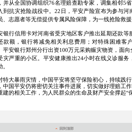
，并从全国协调组织
76
名理赔查勘专家，调集相邻
5
省
入到抗灾抢险战役中。
22
日，平安产险宣布为参与河
员、志愿者等无偿提供专属风险保障，为一线抢险救援
安银行信用卡对河南省受灾地区客户推出延期还款等
还款额，银行将减免相关利息费用；对特殊困难客
。平安银行郑州分行出资
100
万元采购赈灾物资，面向
受灾严重的小区。平安健康推出
24
小时在线义诊服务
助。
对特大暴雨灾情，中国平安将坚守保险初心，持续践行
，中国平安仍将密切关注事件进展，切实做好理赔工作
重建的相关工作，为人民群众的生命及财产安全撑起“保
回到顶部