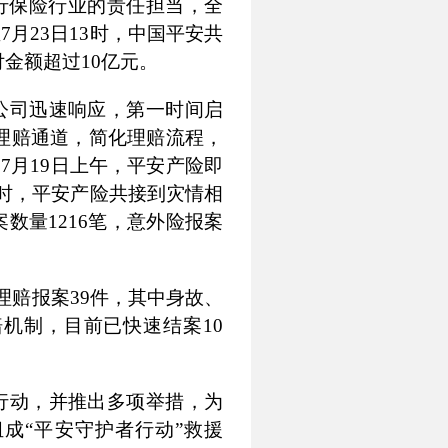
行保险行业的责任担当，全
至
7
月
23
日
13
时，中国平安共
付金额超过
10
亿元。
公司迅速响应，第一时间启
理赔通道，简化理赔流程，
。
7
月
19
日上午，平安产险即
时，平安产险共接到灾情相
案数量
1216
笔，意外险报案
理赔报案
39
件，其中身故、
赔机制，目前已快速结案
10
行动，并推出多项举措，为
成“平安守护者行动”救援