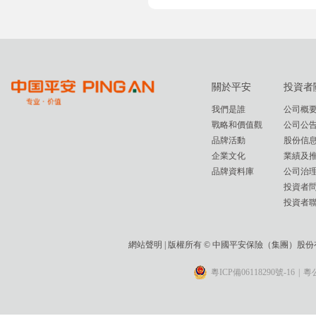
關於平安
投資者
我們是誰
公司概
戰略和價值觀
公司公
品牌活動
股份信
企業文化
業績及
品牌資料庫
公司治
投資者
投資者
網站聲明
| 版權所有 © 中國平安保險（集團）股
粵ICP備06118290號-16
|
粵公