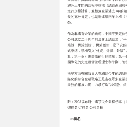
2007三年間的回報率指標（總資產回
進行加權計算，並根據企業過去3年的銷
長的充分肯定，也是繼連續兩年上榜《
榮。
作為非國有企業的典範，中國平安定位于
公司成立二十周年的晨會上總結道，“平
艱難，勇於創新’。勇於創新，是平安
式束縛，積極引入“外資、外體、外腦
算；第一個引進壽險的行銷體制；第一
國際化的先進經營管理理念和準則，管
榜單方面有關負責人在總結今年的調研
際化的綜合金融戰略正是走在眾多企業
業務的拓展力度，力求打造“以保險、銀
附：2008福布斯中國頂尖企業榜榜單（1-
08排名 07排名 公司名稱
08
排名