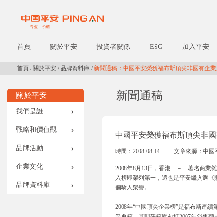
首頁
關於平安
投資者關係
ESG
加入平安
首頁
/
關於平安
/
品牌資料庫
/
新聞通稿：中國平安榮獲福布斯頂尖非國有企業
新聞通稿
關於平安
我們是誰
戰略和價值觀
中國平安榮獲福布斯頂尖非國
品牌活動
時間：2008-08-14
文章來源：中國
企業文化
2008年8月13日，香港 － 著名商
入榜即榮列第一，這也是平安繼入選《財
品牌資料庫
個驕人榮譽。
2008年“中國頂尖企業榜”是福布斯
業典範。其調研範圍包括2007年銷售額