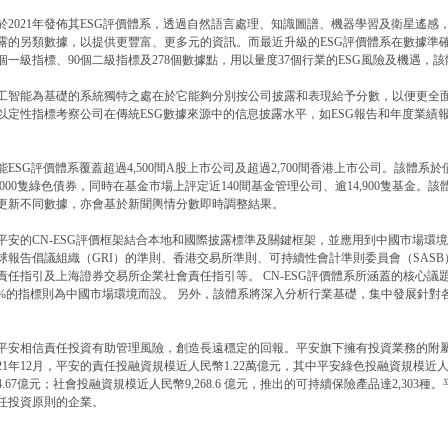
於2021年發佈其ESG評價體系，透過自然語言處理、知識圖譜、機器學習及衛星遙感
露的另類數據，以提供更豐富、更多元的資訊。而最近升級的ESG評價體系在數據準
1個一級指標、90個二級指標及278個數據點，用以量度37個行業的ESG風險及機遇
工智能為基礎的系統獨特之處在於它能夠分別按公司披露和表現給予分數，以便更全面
以定性指標考察公司在傳統ESG數據來源中的信息披露水平，如ESG報告和年度業績
能ESG評價體系覆蓋超過4,500間A股上市公司及超過2,700間香港上市公司。該體系於
8,000隻綠色債券，同時在基金市場上評定近140間基金管理公司、逾14,900隻基金
更新不同數據，亦會基於新聞輿情分數即時調整結果。
平安的CN-ESG評價框架結合本地和國際披露標準及關鍵框架，並應用到中國市場環境
球報告倡議組織（GRI）的準則、香港交易所準則、可持續性會計準則委員會（SASB
責任指引及上海證券交易所企業社會責任指引等。 CN-ESG評價體系所涵蓋的核心議
3%的指標則為中國市場環境而設。 另外，該體系將深入分析行業基礎，集中發展針
平安相信責任投資有助管理風險，創造長遠穩定的回報。平安旗下擁有投資業務的附屬
021年12月，平安的責任投融資規模近人民幣1.22萬億元，其中平安綠色投融資規模近人民
84.67億元；社會投融資規模近人民幣9,268.6 億元，推出的可持續保險產品達2,3
任投資原則的企業。