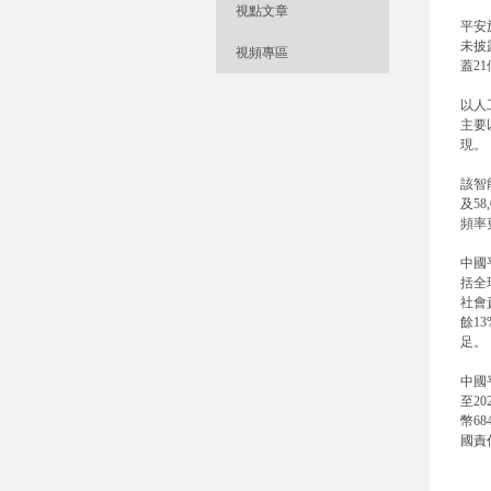
視點文章
平安
未披
視頻專區
蓋2
以人
主要
現。
該智
及5
頻率
中國
括全
社會
餘1
足。
中國
至2
幣6
國責