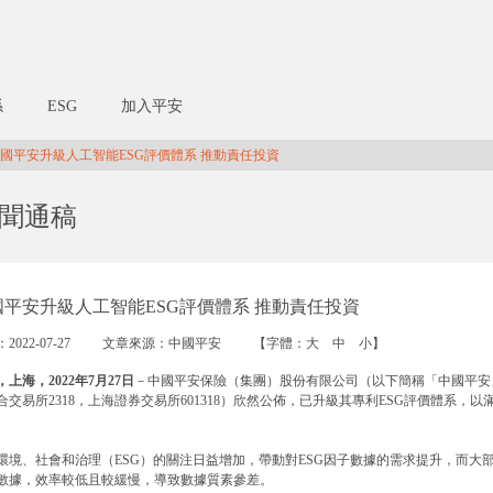
係
ESG
加入平安
國平安升級人工智能ESG評價體系 推動責任投資
聞通稿
國平安升級人工智能ESG評價體系 推動責任投資
2022-07-27
文章來源：中國平安
【字體：
大
中
小
】
，上海，
2022
年
7
月
27
日
－中國平安保險（集團）股份有限公司（以下簡稱「中國平安
合交易所2318，上海證券交易所601318）欣然公佈，已升級其專利ESG評價體系，
。
環境、社會和治理（ESG）的關注日益增加，帶動對ESG因子數據的需求提升，而大
數據，效率較低且較緩慢，導致數據質素參差。