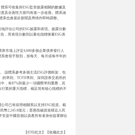
，體系可收集與ESG監管披露相關的數據及
確度及全面性方面均有進一步改善。體系涵
，該體系也會基於新聞及輿情作即時調整。
地評估公司的ESG披露和表現。披露分數
報告，而表現分數則以量化指標衡量ESG表
債券市場上評定4,600多個企業債券發行人
。該體系會視乎類別，按每天、每月或每半年的
。 該體系參考多個主流ESG評價框架，包
）的準則、TCFD準則、深圳證券交易所的
題中，有87%與最少一項國際準則重疊，其
對各行業的重大指標，補足現有核心指標的不
公司已有採用相關系以支持ESG投資。截
幣2,245.8億元；普惠投融資規模近人民
03種。平安是中國首個以資產所有者身份簽署聯合
【打印此文】
【收藏此文】