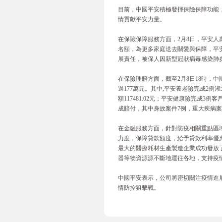
目前，中國平安積極發揮保險保障功能
情貢獻平安力量。
在保險保障服務方面，2月8日，平安人壽
名額，為更多家庭送去關愛與保障，平安人
展責任，被保人因新型冠狀病毒感染肺
在保險理賠方面，截至2月8日18時，
過177萬元。其中,平安養老險完成2
額117481.02元；平安健康險完成3
成賠付，其中身故案件7例，重大疾病案件
在金融服務方面，針對防疫相關重點區
力度，保障貸款額度，給予貸款利率優
最大的醫療耗材生產製造企業成功發放
器等物資源源不斷地運往各地，支持疫
中國平安表示，公司將密切關注疫情進
情防控狙擊戰。