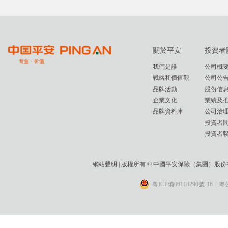
關於平安
投資者
我們是誰
公司概
戰略和價值觀
公司公
品牌活動
股份信
企業文化
業績及
品牌資料庫
公司治
投資者
投資者
網站聲明
| 版權所有 © 中國平安保險（集團）股
粵ICP備06118290號-16
|
粵公