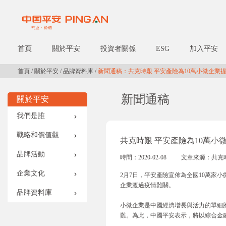
首頁
關於平安
投資者關係
ESG
加入平安
首頁
/
關於平安
/
品牌資料庫
/
新聞通稿：共克時艱 平安產險為10萬小微企業提
新聞通稿
關於平安
我們是誰
戰略和價值觀
共克時艱 平安產險為10萬小微
品牌活動
時間：2020-02-08
文章來源：共克時
企業文化
2月7日，平安產險宣佈為全國10萬家小
企業渡過疫情難關。
品牌資料庫
小微企業是中國經濟增長與活力的單細
難。為此，中國平安表示，將以綜合金