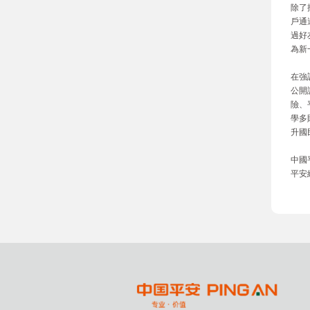
除了
戶通
過好
為新
在強
公開
險、
學多
升國
中國
平安