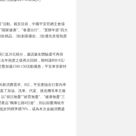
鍵購"活動。截至目前，中國平安官網主會場
闔家健康"、"春運出行"、"置辦年貨"四大
款精品、3款創新爆款、2款優先首發熱賣
長C送20元積分，邀請壕友體驗還可再得
去年熱賣之後再次回歸，限時讓利9.9元/
加滿1500-150活動優惠；平安車管家特
遊的新消費需求。8日，平安產險在行業內率
覆蓋了加油、洗車、代駕、接送機等車主服
假日無憂""絕育無憂"、"健康無憂"三
產品"獨庫公路8日遊"，則以顛覆傳統市
，均低於同標準價70%，成為本次金融消費盛