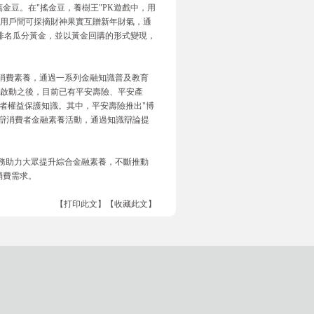
金豆。在"搖金豆，養樹王"PK遊戲中，用
，用戶間可採摘財神果實互贈新年財氣，通
米和排名瓜分黃金，並以黃金回購的形式變現，
融消費素養，通過一系列金融知識普及教育
課啟動之後，目前已有平安壽險、平安產
費者權益保護知識。其中，平安壽險推出"博
辯消費者金融素養活動，通過知識辯論提
服務助力大眾提升綜合金融素養，不斷推動
消費需求。
【打印此文】
【收藏此文】