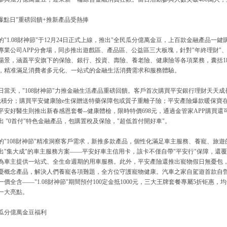
08爆點日"重磅回饋+推新產品受熱捧
的"1.08財神節"于12月24日正式上線，推出"全民瓜分億萬金豆，上百款金融產品一
專業公司APP分會場，同步推出遊戲區、產品區、公益區三大板塊，針對"年終理財"、"
場景，涵蓋平安旗下的保險、銀行、投資、壽險、養老險、健康險等各項業務，囊括18
，精准滿足消費者多元化、一站式的金融生活消費需求和服務體驗。
8日當天，"108財神節"力推金融生活產品重磅回饋。客戶首次購買平安銀行理財天天成
0元積分；購買平安健康險e生保贈送特藥保障包或質子重離子險；平安產險爆款暖保寶在
平安好醫生則推出新春感恩套餐--健康體檢，限時特價698元，通過金管家APP購買還可疊
出 "0首付"特色金融產品，包購置稅及保險，"超低首付開好車"。
的"108財神節"精准洞察客戶需求，新推多款產品，個性化滿足車主服務、養寵、旅
出"集大成"的車主服務方案——平安好車主信用卡，該卡不僅自帶"平安行"保障，還
為車主提供一站式、全生命週期的用車服務。此外，平安產險還推出寵物假日無憂包，以"
憂概念產品，解決人們養寵各項難題，全方位守護寵物健康。汽車之家自駕遊首款自營
一價全含——"1.08財神節"期間預付100定金抵1000元，三大王牌套餐專屬5折钜惠
一大亮點。
瓜分億萬金豆福利