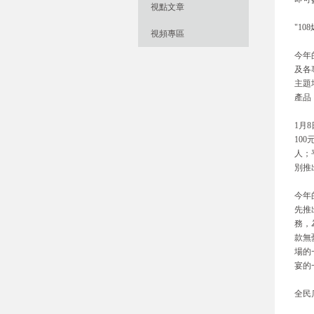
視點文章
"1
視頻專區
今年
及各
主題
產品
1月
10
人；
別推
今年
先推
務，
款無
場的
宴的
全民