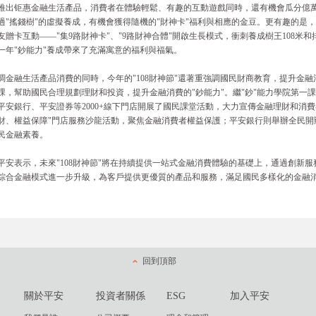
推出钜惠金融生活產品，消費者在體驗輕鬆、有趣的互動遊戲同時，還有機會瓜分億萬
過"搖錢樹"的虛擬養成，有機會獲得隨機的"財神卡"福利與相應的金豆。更有趣的是
友贈卡互動——"集9路財神卡"、"9路財神合體"開啟生長模式，衝刺養成樹王108
一年"鈔能力"養成帶來了充滿寓意的福利與福氣。
調金融生活產品消費的同時，今年的"108財神節"還著重強調國民財商教育，提升金
課，幫助國民合理規劃理財和投資，提升金融消費的"鈔能力"。繼"鈔"能力學院第一
平安銀行、平安證券等2000+線下門店開展了國民課堂活動，大力宣傳金融理財和消
財、權益保障"門店服務沙龍活動，聚焦金融消費者權益保護；平安銀行則舉辦全民開
民金融素養。
平安表示，未來"108財神節"將在持續提供一站式金融消費體驗的基礎上，通過創新
綜合金融模式進一步升級，為客戶提供更優質的產品和服務，滿足國民多樣化的金融
回到頂部
關於平安
投資者關係
ESG
加入平安