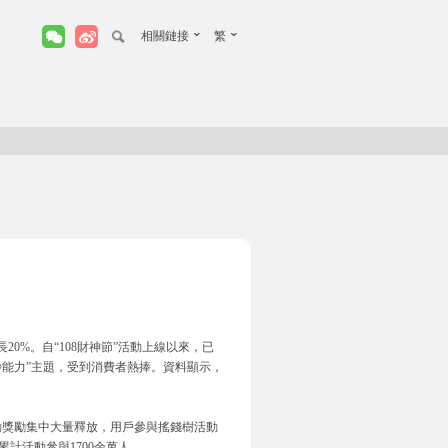
相關鏈接
繁
20%。自“108財神節”活動上線以來，已
年鈔能力”主題，受到消費者熱捧。資料顯示，
活動獎勵集中大量釋放，用戶參與搖錢樹活動
計活動參與1700余萬人。