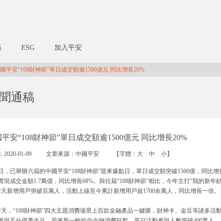
係
ESG
加入平安
平安“108財神節”單日成交額逾1500億元 同比增長20%
聞通稿
平安“108財神節”單日成交額逾1500億元 同比增長20%
2020-01-09
文章來源：中國平安
【字體：
大
中
小
】
8日，已舉辦六屆的中國平安“108財神節”迎來爆點日，單日成交額突破1500億，同比增長
實現成交金額1.7萬億，同比增長68%。與往屆“108財神節”相比，今年主打“我的新
當天新增用戶突破百萬人，活動上線至今累計新增用戶超1700余萬人，同比增長一倍。
當天，“108財神節”四大主題消費場景上百款金融產品一鍵購，財神卡、金豆等諸多
參與瓜分億萬金豆，迎來新一輪綜合金融消費狂歡。當日活動參與人數突破400萬人，累