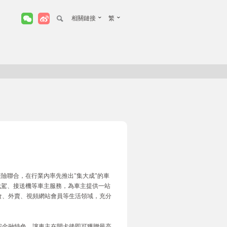
相關鏈接
繁
產險聯合，在行業內率先推出"集大成"的車
代駕、接送機等車主服務，為車主提供一站
食、外賣、視頻網站會員等生活領域，充分
安金融特色，讓車主在開卡後即可獲贈最高