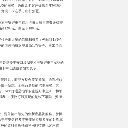
US的服務，為白金卡客戶提供全年6次66
，實現一卡在手，出行無憂。
通過平安好車主信用卡推出每月消費達標即
1200元、白金卡1800元。
行娛推出大量的活動和權益：例如移動支付
戶的境外消費返現最高10%等等。更加全面
是基於平安口袋APP和平安好車主APP的
信用卡中心總裁俞如忠表示。
經營體系，即雙方整合產業資源，通過權益
提供一站式、全生命週期的汽車服務。其
APP打通是指平安產險好車主APP和平
服務"；服務打通實現的是線下聯動、資源
賦能，對外輸出領先的創新產品及服務，發揮
益于平安銀行及平安產險持續多年的針對車
客戶的資料分析持續利用科技優化客戶體