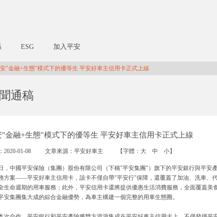
係
ESG
加入平安
安"金融+生態"模式下的優等生 平安好車主信用卡正式上線
聞通稿
安"金融+生態"模式下的優等生 平安好車主信用卡正式上線
2020-01-08
文章來源：平安好車主
【字體：
大
中
小
】
8日，中國平安保險（集團）股份有限公司（下稱"平安集團"）旗下的平安銀行與平安
務方案——平安好車主信用卡，該卡不僅自帶"平安行"保障，還覆蓋了加油、洗車、
全生命週期的用車服務；此外，平安信用卡還將提供優惠生活消費服務，全面覆蓋美
平安集團集大成的綜合金融優勢，為車主構建一個完整的用車生態圈。
本次合作，平安銀行和平安產險將雙方資源集成在平安好車主信用卡上，不僅發揮平