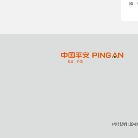
驗，
網站聲明
| 版