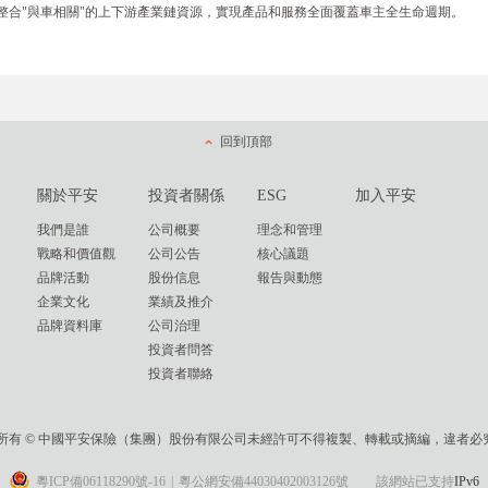
整合"與車相關"的上下游產業鏈資源，實現產品和服務全面覆蓋車主全生命週期。
回到頂部
關於平安
投資者關係
ESG
加入平安
我們是誰
公司概要
理念和管理
戰略和價值觀
公司公告
核心議題
品牌活動
股份信息
報告與動態
企業文化
業績及推介
品牌資料庫
公司治理
投資者問答
投資者聯絡
權所有 © 中國平安保險（集團）股份有限公司未經許可不得複製、轉載或摘編，違者必究
粵ICP備06118290號-16
|
粵公網安備44030402003126號
該網站已支持
IPv6