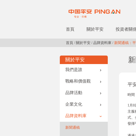
首頁
關於平安
投資者關
首頁
/
關於平安
/
品牌資料庫
/
新聞通稿：平
新
關於平安
我們是誰
戰略和價值觀
平
品牌活動
時間：
企業文化
1月
主服
品牌資料庫
式、
發揮
新聞通稿
通過