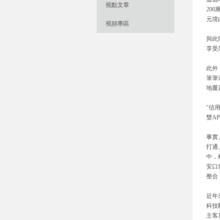
視點文章
20
元境
視頻專區
與此
享受
此外
筆筆
地覆
"信
雙A
事實
打通
中，
安口
整合
近年
科技
主客