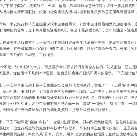
0萬的"平安行保險"，覆蓋航空、火車、輪船、汽車和旅遊意外保障；還進一步提供更PL
內機場接送機專項服務、銀聯白金全國境內機場快速安檢及貴賓休息室服務等禮遇等
同時，平安銀行和平安產險還深挖車主客群需求，針對車主使用最頻繁的加油服務，
加油88折的優惠，金卡每月最高返現100元、白金卡最高返150元，全年加油金卡返現最高
，在優惠生活服務方面，平安信用卡持續打造優惠生活消費生態圈，圍繞客戶衣食住
送積分、在全國超20000家商戶消費立減；188抽紅包；以及特別適合春節境外旅行客
蓋車主客戶的生活場景、工作場景。
用卡不是一張冷冰冰的卡片，而是基於卡片背後我們有著全方位的一站式服務，這些服務
PP互動。從信用卡工具到APP運營，這也是順應客戶習慣和需求的趨勢。"平安銀行
上，平安好車主信用卡是平安集團綜合金融的代表性產品，實現了"一卡三通"的客戶
、APP打通、服務打通，全面覆蓋車主客戶的生活場景、工作場景，為廣大車主客戶
權益打通是將產險的車服務權益優勢和銀行完善的金融功能、豐富的生活權益進行整合；
袋銀行APP的互通，客戶在兩個平臺所見介面一致，實現"一個介面、雙向可查、一鍵
，全國各城市整合產險及銀行的屬地化資源，持續升級已有權益體系。
來，平安不斷深化"金融+科技"、"金融+生態"戰略，對內深挖業務場景，強化科技
驅動力，促進行業生態的完善和科技水準的提升。平安好車主信用卡的推出，正是得
戶生態圈的深耕，率先佈局"看車、買車、用車"全流程的業務場景，並結合億級車主