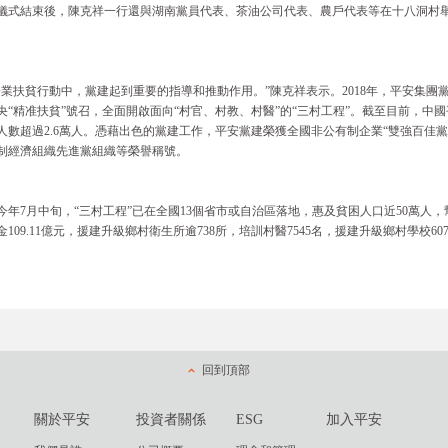
儀式結束後，陳克祥一行還與湖南黨員代表、茶油公司代表、農戶代表等在十八洞村舉
。
企業扶貧行動中，黨建起到重要的指導和推動作用。”陳克祥表示。2018年，平安集
央“精准扶貧”號召，全面開啟面向“村官、村教、村醫”的“三村工程”。截至目前，中國
人數超過2.6萬人。憑藉出色的黨建工作，平安黨建榮獲全國非公有制企業“雙強百佳
制經濟組織先進黨組織等榮譽稱號。
今年7月中旬，“三村工程”已在全國13個省市或自治區落地，惠及貧困人口近50萬人
金109.11億元，援建升級鄉村衛生所逾738所，培訓村醫7545名，援建升級鄉村學校60
回到頂部
關於平安
投資者關係
ESG
加入平安