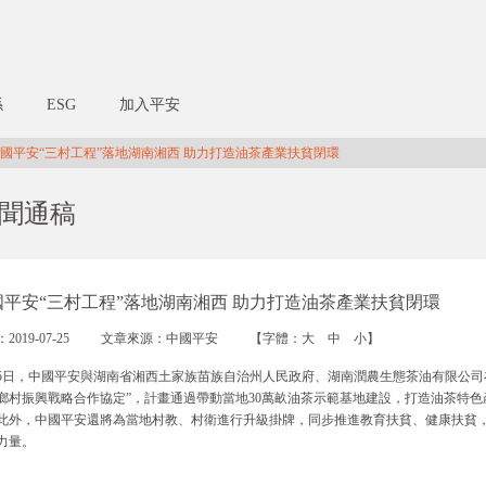
係
ESG
加入平安
國平安“三村工程”落地湖南湘西 助力打造油茶產業扶貧閉環
聞通稿
國平安“三村工程”落地湖南湘西 助力打造油茶產業扶貧閉環
2019-07-25
文章來源：中國平安
【字體：
大
中
小
】
25日，中國平安與湖南省湘西土家族苗族自治州人民政府、湖南潤農生態茶油有限公司
鄉村振興戰略合作協定”，計畫通過帶動當地30萬畝油茶示範基地建設，打造油茶特
此外，中國平安還將為當地村教、村衛進行升級掛牌，同步推進教育扶貧、健康扶貧，
力量。