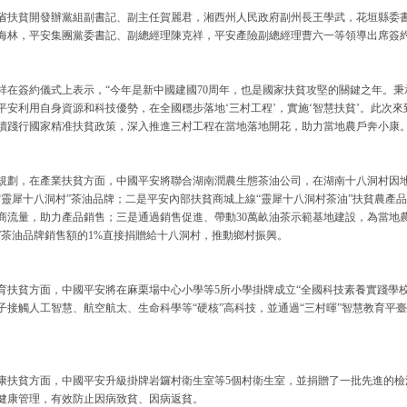
省扶貧開發辦黨組副書記、副主任賀麗君，湘西州人民政府副州長王學武，花垣縣委
海林，平安集團黨委書記、副總經理陳克祥，平安產險副總經理曹六一等領導出席簽
祥在簽約儀式上表示，“今年是新中國建國70周年，也是國家扶貧攻堅的關鍵之年。
平安利用自身資源和科技優勢，在全國穩步落地‘三村工程’，實施‘智慧扶貧’。此次來
續踐行國家精准扶貧政策，深入推進三村工程在當地落地開花，助力當地農戶奔小康。
規劃，在產業扶貧方面，中國平安將聯合湖南潤農生態茶油公司，在湖南十八洞村因
“靈犀十八洞村”茶油品牌；二是平安內部扶貧商城上線“靈犀十八洞村茶油”扶貧農產
商流量，助力產品銷售；三是通過銷售促進、帶動30萬畝油茶示範基地建設，為當地
”茶油品牌銷售額的1%直接捐贈給十八洞村，推動鄉村振興。
育扶貧方面，中國平安將在麻栗場中心小學等5所小學掛牌成立“全國科技素養實踐學
子接觸人工智慧、航空航太、生命科學等“硬核”高科技，並通過“三村暉”智慧教育平
康扶貧方面，中國平安升級掛牌岩鑼村衛生室等5個村衛生室，並捐贈了一批先進的檢
健康管理，有效防止因病致貧、因病返貧。