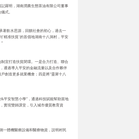
書記羅明，湖南潤農生態茶油有限公司董事
約儀式。
秉承著飲水思源，回饋社會的初心，過去一
到‘精准扶貧’的首倡地湖南十八洞村，平安
”
地制宜打造扶貧閉環。一是合力打造、聯合
品，通過導入平安的金融流量以及合作夥伴
農戶創造更多就業機會；四是將“靈犀十八
校&平安智慧小學”，通過科技賦能幫助當地
臺，實現雙師課堂，引入城市優質教育資
測一體機醫療設備和醫療物資，説明村民