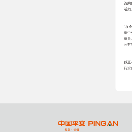
簽約
活動
“在
黨中
黨員
公有
截至
貧資