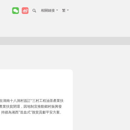
相關鏈接
繁
在湖南十八洞村簽訂“三村工程油茶產業扶
色產業扶貧閉環，因地制宜推動鄉村振興發
持續為湘西"造血式"脫貧貢獻平安方案、