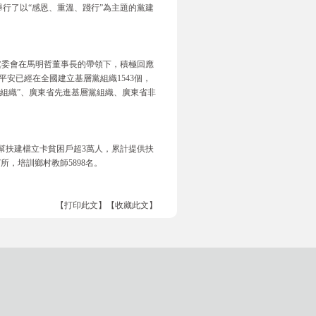
行了以“感恩、重溫、踐行”為主題的黨建
團黨委會在馬明哲董事長的帶領下，積極回應
平安已經在全國建立基層黨組織1543個，
黨組織”、廣東省先進基層黨組織、廣東省非
，幫扶建檔立卡貧困戶超3萬人，累計提供扶
7所，培訓鄉村教師5898名。
【打印此文】
【收藏此文】