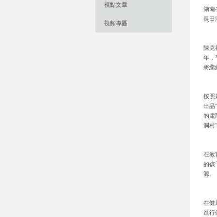
視點文章
湖南
長田
視頻專區
陳克
年，
將繼
按照
出品
的電
洞村
在教
的孩
源。
在健
進行