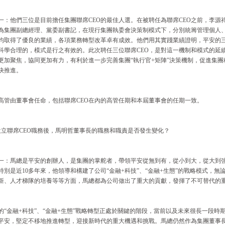
一：他們三位是目前擔任集團聯席CEO的最佳人選。在被聘任為聯席CEO之前，李源
為集團副總經理、黨委副書記，在現行集團執委會決策制模式下，分別統籌管理個人
均取得了優良的業績，各項業務轉型改革卓有成效。他們用其實踐業績證明，平安的三
科學合理的，模式是行之有效的。此次聘任三位聯席CEO，是對這一機制和模式的延
更加聚焦，協同更加有力，有利於進一步完善集團“執行官+矩陣”決策機制，促進集
快推進。
高管由董事會任命，包括聯席CEO在內的高管任期和本屆董事會的任期一致。
設立聯席CEO職務後，馬明哲董事長的職務和職責是否發生變化？
一：馬總是平安的創辦人，是集團的掌舵者，帶領平安從無到有，從小到大，從大到
特別是近10多年來，他領導和構建了公司“金融+科技”、“金融+生態”的戰略模式，
新、人才梯隊的培養等等方面，馬總都為公司做出了重大的貢獻，發揮了不可替代的
的“金融+科技”、“金融+生態”戰略轉型正處於關鍵的階段，當前以及未來很長一段
平安，堅定不移地推進轉型，迎接新時代的重大機遇和挑戰。馬總仍然作為集團董事長