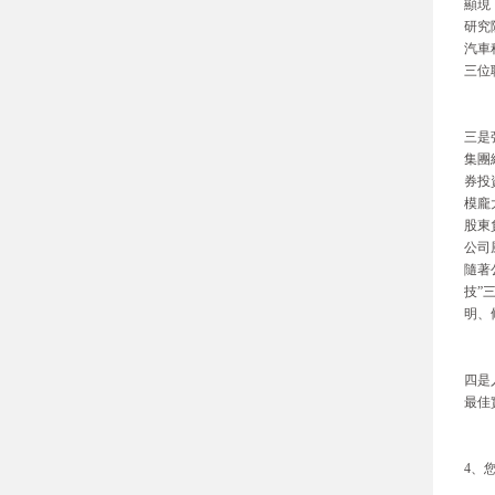
顯現
研究
汽車
三位
三是
集團
券投
模龐
股東
公司
隨著
技”
明、
四是
最佳
4、