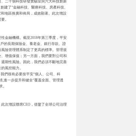
司、二十個科技研發實驗室與六大科技創新
，創建了“金融科技、醫療科技、房產科技、
家和地區推廣和佈局，成效顯著。此次增設
需要。
金融機構。截至2018年第三季度，平安
客戶的長期保險金、養老金、銀行存款、證
善風險管理體系制定了更高的標準。管理規
全、增值保值；另一方面，我們要對公司和
、週期性風險。因此，我們必須不斷地完善
性的風控能力。
。我們很有必要按平安“個人、公司、科
情,進一步提升和健全“覆蓋全面、管理透
求。
此次增設聯席CEO，借鑒了全球公司治理
。