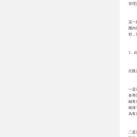
管理
這一
團內
程，
3、
任匯
一是
各專
融客
確保
為客
二是