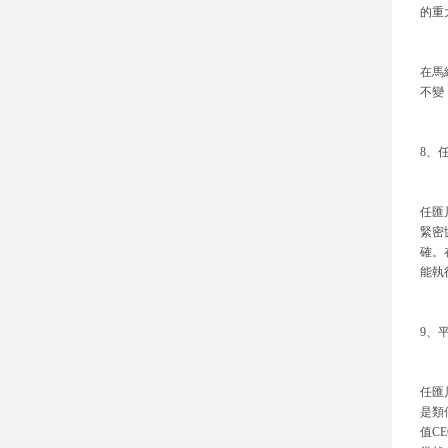
的重
在馬
不變
8、
任匯
緊密
確。
能執
9、
任匯
是類
值C