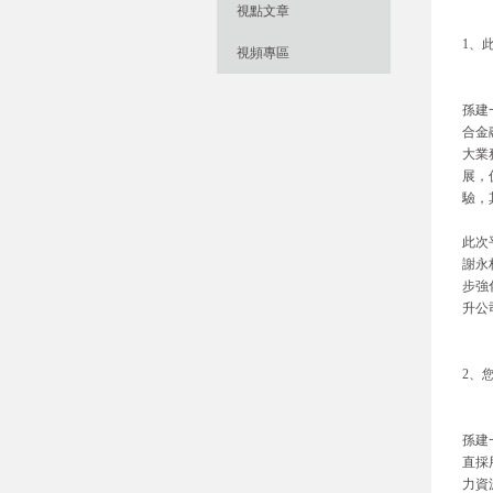
視點文章
1、
視頻專區
孫建
合金
大業
展，
驗，
此次
謝永
步強
升公
2、
孫建
直採
力資