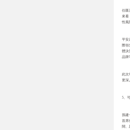
任匯
來看
性風
平安
際領
體決
品牌
此次
更深
5、
孫建
首席
闊、