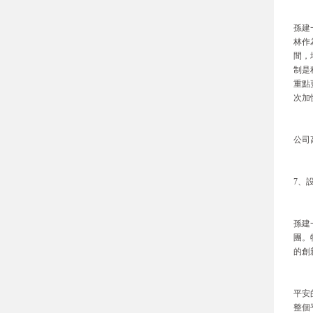
孫建
林作
間，
制是
重點
次加
公司
7、
孫建
團。
的創
平安
整個