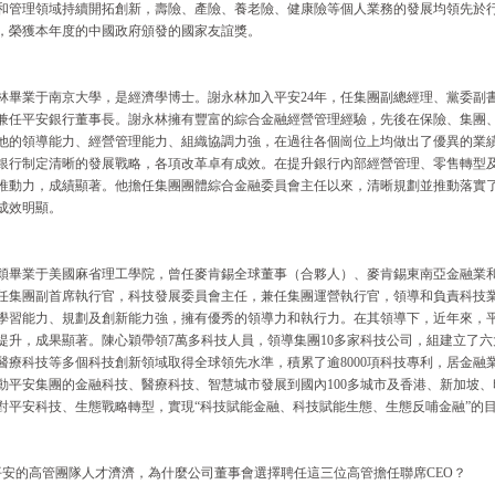
和管理領域持續開拓創新，壽險、產險、養老險、健康險等個人業務的發展均領先於
，榮獲本年度的中國政府頒發的國家友誼獎。
林畢業于南京大學，是經濟學博士。謝永林加入平安24年，任集團副總經理、黨委副
兼任平安銀行董事長。謝永林擁有豐富的綜合金融經營管理經驗，先後在保險、集團
他的領導能力、經營管理能力、組織協調力強，在過往各個崗位上均做出了優異的業
銀行制定清晰的發展戰略，各項改革卓有成效。在提升銀行內部經營管理、零售轉型
推動力，成績顯著。他擔任集團團體綜合金融委員會主任以來，清晰規劃並推動落實了對
成效明顯。
穎畢業于美國麻省理工學院，曾任麥肯錫全球董事（合夥人）、麥肯錫東南亞金融業和商
任集團副首席執行官，科技發展委員會主任，兼任集團運營執行官，領導和負責科技
學習能力、規劃及創新能力強，擁有優秀的領導力和執行力。在其領導下，近年來，
提升，成果顯著。陳心穎帶領7萬多科技人員，領導集團10多家科技公司，組建立了
醫療科技等多個科技創新領域取得全球領先水準，積累了逾8000項科技專利，居金融
動平安集團的金融科技、醫療科技、智慧城市發展到國內100多城市及香港、新加坡
對平安科技、生態戰略轉型，實現“科技賦能金融、科技賦能生態、生態反哺金融”的
平安的高管團隊人才濟濟，為什麼公司董事會選擇聘任這三位高管擔任聯席CEO？