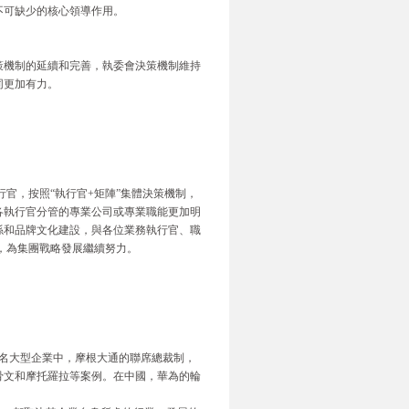
不可缺少的核心領導作用。
策機制的延續和完善，執委會決策機制維持
同更加有力。
官，按照“執行官+矩陣”集體決策機制，
各執行官分管的專業公司或專業職能更加明
係和品牌文化建設，與各位業務執行官、職
下，為集團戰略發展繼續努力。
著名大型企業中，摩根大通的聯席總裁制，
骨文和摩托羅拉等案例。在中國，華為的輪