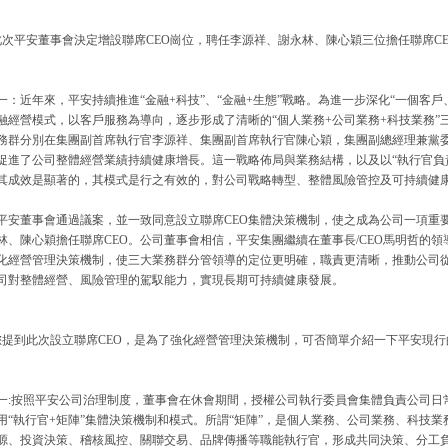
此次平安董事會決定增設聯席CEO崗位，聘任李源祥、謝永林、陳心穎三位擔任聯席C
一：近年來，平安持續推進“金融+科技”、“金融+生態”戰略。為進一步深化“一個客
融經營模式，以客戶服務為導向，逐步形成了清晰的“個人業務+公司業務+科技業務”
務群分別在集團副首席執行官李源祥、集團副首席執行官陳心穎，集團副總經理兼黨
促進了公司整體經營業績持續健康增長。這一戰略佈局與業務結構，以及以“執行官負
其成效是顯著的，其模式是行之有效的，對公司戰略轉型、整體風險管控及可持續健
平安董事會通過議案，並一致同意設立聯席CEO集體決策機制，使之成為公司一項重
林、陳心穎擔任聯席CEO。公司董事會相信，平安集團繼續在董事長/CEO馬明哲的領導
化經營管理決策機制，使三大業務群分管領導的定位更明確，職責更清晰，推動公司從“
司對整體經營、風險管理的駕馭能力，實現長期可持續健康發展。
您提到此次設立聯席CEO，是為了強化經營管理決策機制，可否簡單介紹一下平安現
一:按照平安公司治理制度，董事會在休會期間，授權公司執行委員會集體負責公司日
用“執行官+矩陣”集體決策機制和模式。所謂“矩陣”，是個人業務、公司業務、科技
源、投資決策、稽核風控、關聯交易、品牌傳播等職能執行官，形成共同決策、分工