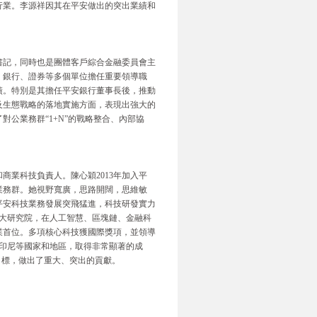
行業。李源祥因其在平安做出的突出業績和
書記，同時也是團體客戶綜合金融委員會主
、銀行、證券等多個單位擔任重要領導職
績。特別是其擔任平安銀行董事長後，推動
及生態戰略的落地實施方面，表現出強大的
公業務群“1+N”的戰略整合、內部協
業科技負責人。陳心穎2013年加入平
業務群。她視野寬廣，思路開闊，思維敏
平安科技業務發展突飛猛進，科技研發實力
六大研究院，在人工智慧、區塊鏈、金融科
業首位。多項核心科技獲國際獎項，並領導
、印尼等國家和地區，取得非常顯著的成
目標，做出了重大、突出的貢獻。