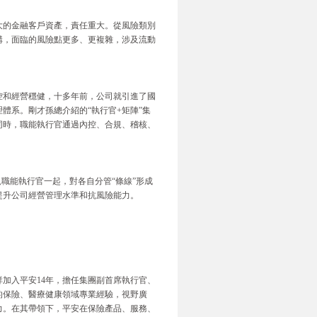
大的金融客戶資產，責任重大。從風險類別
構，面臨的風險點更多、更複雜，涉及流動
。
控和經營穩健，十多年前，公司就引進了國
體系。剛才孫總介紹的“執行官+矩陣”集
同時，職能執行官通過內控、合規、稽核、
規職能執行官一起，對各自分管“條線”形成
提升公司經營管理水準和抗風險能力。
加入平安14年，擔任集團副首席執行官、
的保險、醫療健康領域專業經驗，視野廣
力。在其帶領下，平安在保險產品、服務、