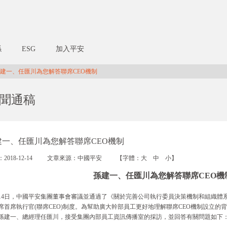
係
ESG
加入平安
建一、任匯川為您解答聯席CEO機制
聞通稿
建一、任匯川為您解答聯席CEO機制
2018-12-14
文章來源：中國平安
【字體：
大
中
小
】
孫建一、任匯川為您解答聯席CEO機
月14日，中國平安集團董事會審議並通過了《關於完善公司執行委員決策機制和組織體
席首席執行官(聯席CEO)制度。為幫助廣大幹部員工更好地理解聯席CEO機制設立
孫建一、總經理任匯川，接受集團內部員工資訊傳播室的採訪，並回答有關問題如下