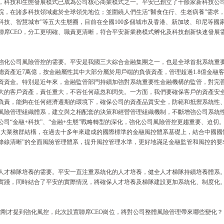
，科技和生態發展模式已成為公司核心商業模式之一。平安已創立了十餘家新科技公
院，在諸多科技領域處於全球領先地位；並圍繞人們生活“醫食住行、生老病養”需求
科技、智慧城市”等五大生態圈，目前在全國100多個城市及香港、新加坡、印尼等國
聯席CEO，分工更明確、職責更清晰，符合平安新業務模式孵化及科技創新快速發展
強化公司風險管控的需要。平安是我國三大綜合金融集團之一，也是全球首批系統重要性
總資產近7萬億，按金融屬性其中大部分屬於用戶端的負債資產，管理超過1.8億金融
資資金。特別是近年來，金融監管部門持續加強對系統重要性金融機構的監管，對完
大的客戶資產，責任重大，不容任何疏忽和閃失。一方面，我們要確保客戶的資產安
負責，能夠在任何經濟週期的環境下，確保公司的資產品質安全，防範和抵禦系統性
風險管理組織體系，建立與之相配套的決策和經營管理組織機制，不斷增強公司系統
公司“金融+科技”、“金融+生態”戰略轉型的深化，強化公司風險管控更趨重要、迫切
三大業務群結構，在過去十多年來建成的國際標準的金融風控體系基礎上，結合中國國
條線清晰”的全面風險管理體系，提升風控管理水準，更好地滿足金融監管和風控的要
人才梯隊培養的需要。平安一直注重系統化的人才培養，健全人才梯隊持續培養體系。
實踐，同時結合了平安的實際情況，將確保人才培養及梯隊建設更加系統化、制度化
您剛才提到強化風控，此次設置聯席CEO崗位，將對公司整體風險管理帶來哪些變化？