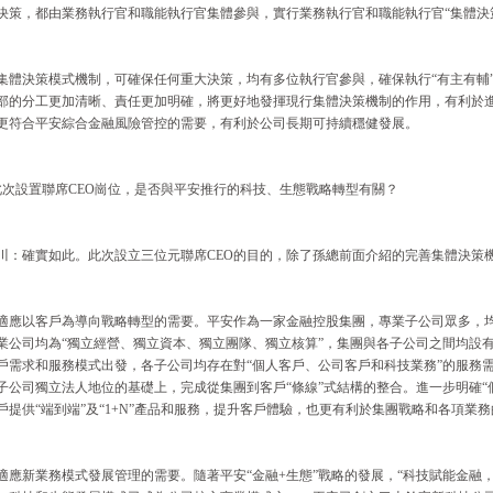
決策，都由業務執行官和職能執行官集體參與，實行業務執行官和職能執行官“集體決
集體決策模式機制，可確保任何重大決策，均有多位執行官參與，確保執行“有主有輔”
部的分工更加清晰、責任更加明確，將更好地發揮現行集體決策機制的作用，有利於
更符合平安綜合金融風險管控的需要，有利於公司長期可持續穩健發展。
此次設置聯席CEO崗位，是否與平安推行的科技、生態戰略轉型有關？
川：確實如此。此次設立三位元聯席CEO的目的，除了孫總前面介紹的完善集體決策
適應以客戶為導向戰略轉型的需要。平安作為一家金融控股集團，專業子公司眾多，
業公司均為“獨立經營、獨立資本、獨立團隊、獨立核算”，集團與各子公司之間均設
戶需求和服務模式出發，各子公司均存在對“個人客戶、公司客戶和科技業務”的服務
子公司獨立法人地位的基礎上，完成從集團到客戶“條線”式結構的整合。進一步明確“
戶提供“端到端”及“1+N”產品和服務，提升客戶體驗，也更有利於集團戰略和各項業
適應新業務模式發展管理的需要。隨著平安“金融+生態”戰略的發展，“科技賦能金融