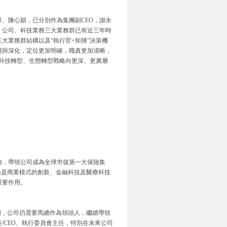
祥、陳心穎，已分別作為集團副CEO，謝永
、公司、科技業務三大業務群已有近三年時
大業務群結構以及“執行官+矩陣”決策機
續與深化，定位更加明確，職責更加清晰，
團科技轉型、生態轉型戰略向更深、更廣層
強，帶領公司成為全球市值第一大保險集
無論是商業模式的創新、金融科技及醫療科技
重要作用。
時期，公司仍需要馬總作為領頭人，繼續帶領
/CEO、執行委員會主任，特別在未來公司