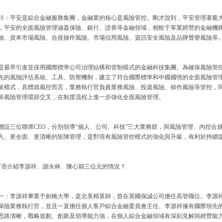
川：平安是綜合金融服務集團，金融業的核心是風險管控。剛才說到，平安管理著龐
，平安的全面風險管理涵蓋保險、銀行、證券等金融領域，相較于單業經營的金融機
險、資本市場風險、合規操作風險、市場信用風險、資訊安全風險及品牌聲譽風險等
是最早引進並採用國際標準公司治理結構和管制模式的金融科技集團。為確保風險管
先的風險評估系統、工具、防禦機制，建立了符合國際標準和中國國情的全面風險管理
策模式，具體就風控而言，業務執行官負責業務風險、投資風險、操作風險等管控，
等風險管理環節交叉，在制度流程上進一步強化全面風險管理。
增設三位聯席CEO，分別領導“個人、公司、科技”三大業務群，與風險管理、內控合
入、更全面、更清晰的矩陣管理，是對現有風險管控模式的強化與升級，有利於持續
可否介紹李源祥、謝永林、陳心穎三位元的情況？
一：李源祥畢業于劍橋大學，是北美精算師，曾在英國保誠公司擔任高管職位。李源祥
保險業務執行官，並且一直擔任個人客戶綜合金融委員會主任。李源祥擁有國際領先
思路清晰，戰略規劃、創新及領導能力強，在個人綜合金融領域有深刻見解與經營能