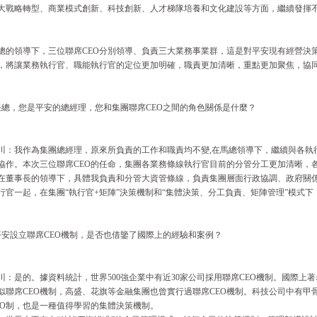
大戰略轉型、商業模式創新、科技創新、人才梯隊培養和文化建設等方面，繼續發揮
總的領導下，三位聯席CEO分別領導、負責三大業務事業群，這是對平安現有經營決
，將讓業務執行官、職能執行官的定位更加明確，職責更加清晰，重點更加聚焦，協
任總，您是平安的總經理，您和集團聯席CEO之間的角色關係是什麼？
川：我作為集團總經理，原來所負責的工作和職責均不變,在馬總領導下，繼續與各執行
協作。本次三位聯席CEO的任命，集團各業務條線執行官目前的分管分工更加清晰，
在董事長的領導下，具體我負責和分管大資管條線，負責集團層面行政協調、政府關
行官一起，在集團“執行官+矩陣”決策機制和“集體決策、分工負責、矩陣管理”模式
平安設立聯席CEO機制，是否也借鑒了國際上的經驗和案例？
川：是的。據資料統計，世界500強企業中有近30家公司採用聯席CEO機制。國際上
似聯席CEO機制，高盛、花旗等金融集團也曾實行過聯席CEO機制。科技公司中有甲
EO制，也是一種值得學習的集體決策機制。