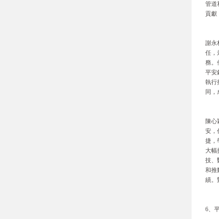
管道
貢獻
謝永
任，
務。
平安
執行
同，
陳心
安，
捷，
大幅
技、
和推
績。
6、