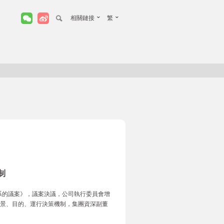
相關鏈接
繁
制
系的議案》，議案決議，公司執行委員會增
的背景、目的、運行決策機制，集團資深副董
：