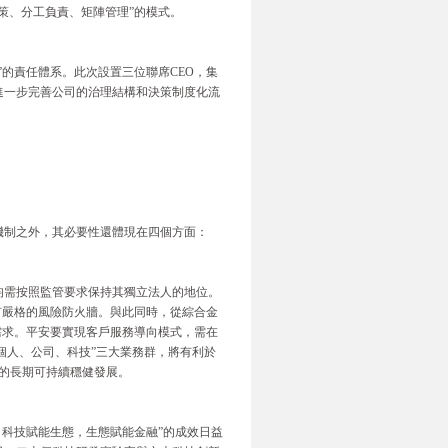
策、分工負責、矩陣管理”的模式。
的責任體系。此次設置三位聯席CEO，集
進一步完善公司的治理結構和決策制度化流
機制之外，其必要性還體現在四個方面：
均需按照監管要求保持其獨立法人的地位。
有嚴格的風險防火牆。與此同時，從綜合金
需求。平安要實現客戶服務導向模式，需在
個人、公司、科技”三大業務群，將有利於
務的長期可持續穩健發展。
，科技賦能生態，生態賦能金融”的成效日益