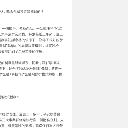
EO，能否介紹其背景和目的？
戶、一個帳戶、多種產品、一站式服務”的綜
三大事業群及架構。特別是近三年來，這三
委副書記謝永林的領導下，取得了很好的發
責制”為核心的集體決策機制，經實踐檢
康發展起到了至關重要的作用。
要的制度化組織體系。同時，聘任李源祥、
下，結合“聯席CEO+矩陣”機制，將進一
金融+科技”到“金融+生態”模式轉型，提
行的決策機制？
常經營管理。過去二十多年，平安執委會一
業務三大事業群條線執行官，與財務企劃、人
負責、權責清晰的架構，確保任何重大經營