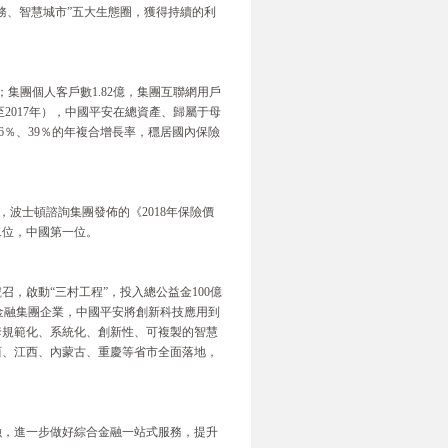
服務、智慧城市”五大生態圈，獲得持續的利
%；集團個人客戶數1.82億，集團互聯網用戶
至2017年），中國平安在總資產、歸屬于母
6％、39％的年複合增長率，穩居國內保險
波士頓諮詢集團發佈的《2018年保險價
二位，中國第一位。
召，啟動“三村工程”，投入總公益金100億
金融集團企業，中國平安將創新科技應用到
套規範化、系統化、創新性、可複製的智慧
西、江西、內蒙古、重慶等省市全面落地，
金融，進一步做好綜合金融一站式服務，提升