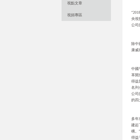
視點文章
“2
視頻專區
央視
公司
除中
康威
中國
革開
得益
名列
公司
的四
多年
建起
構。
得益