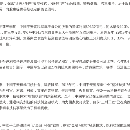
戰略，探索“金融+生態”發展模式，積極打造“金融服務、醫療健康、汽車服務、房產
長，向股東提供長期穩定的價值回報。
18年前三季度，中國平安實現歸屬于母公司股東的營運利潤856.37億元，同比增長19.5
億，前三季度新增客戶中34.8%來自集團五大生態圈的互聯網用戶。過去五年（2013年
股東的淨利潤、集團內含價值和新業務價值等四個核心指標上分別實現18％、33％、2
第一位。
于營運利潤快速增長及償付能力保持充足穩定，平安持續提升現金分紅水準。今年9月，
造者報告》顯示，中國平安以高達23%的股東總回報率，躋身國際第一梯隊，亞洲第
年來，中國平安積極回饋社會、建設國家。2018年初，中國平安響應黨中央“精准扶貧”號
面向村官、村醫、村教，實施產業扶貧、健康扶貧、教育扶貧。作為一家科技型綜合
事業中，積極探索“智慧扶貧”的創新模式。至今，中國平安已在全國範圍內建立起一
模式，通過獨具創新的科技與金融模式，助力國家脫貧攻堅。目前“三村工程”已在廣
家精准扶貧事業做出了積極貢獻。
，中國平安將繼續深化“金融+科技”戰略，探索“金融+生態”發展模式，以科技賦能