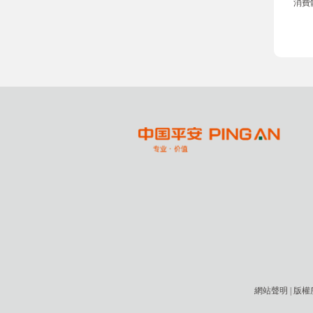
消費
網站聲明
| 版