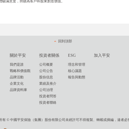
體驗滿意度，持續為客戶和股東創造價值。
回到頂部
關於平安
投資者關係
ESG
加入平安
我們是誰
公司概要
理念和管理
戰略和價值觀
公司公告
核心議題
品牌活動
股份信息
報告與動態
企業文化
業績及推介
品牌資料庫
公司治理
投資者問答
投資者聯絡
權所有 © 中國平安保險（集團）股份有限公司未經許可不得複製、轉載或摘編，違者必究