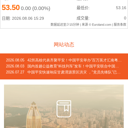
网站动态
2026.08.05
42所高校代表齐聚平安！中国平安举办“百万英才汇南粤”2026校企合作交流会
2026.08.03
国内首趟公益教育“科技列车”发车！中国平安联合中国青基会发起2026年“少年科技中国行”活动
2026.07.27
中国平安快速响应甘肃渭源景区洪灾 ，"党员先锋队"已奔赴灾区一线，完成首笔车险赔付