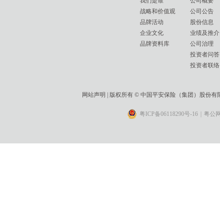
我们是谁
公司概要
战略和价值观
公司公告
品牌活动
股份信息
企业文化
业绩及推介
品牌资料库
公司治理
投资者问答
投资者联络
网站声明
| 版权所有 © 中国平安保险（集团）股份
粤ICP备06118290号-16
|
粤公网安