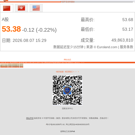
首页
中国平安实时股价
关于平安
投资者关系
可持续发展
网站动态
2026.08.05
42所高校代表齐聚平安！中国平安举办“百万英才汇南粤”2026校企合作交流会
2026.08.03
国内首趟公益教育“科技列车”发车！中国平安联合中国青基会发起2026年“少年科技中国行”活动
2026.07.27
中国平安快速响应甘肃渭源景区洪灾 ，"党员先锋队"已奔赴灾区一线，完成首笔车险赔付
相关链接
联系我们
国家反诈中心
网站声明
版权所有 © 中国平安保险（集团）股份有限公司未经许可不得复制、转载或摘编，违者必究！
粤ICP备06118290号-16
|
粤公网安备44030402003126号
该网站已支持
IPv6